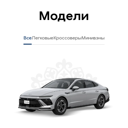
Модели
Все
Легковые
Кроссоверы
Минивэны