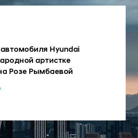
 автомобиля Hyundai
народной артистке
на Розе Рымбаевой
е