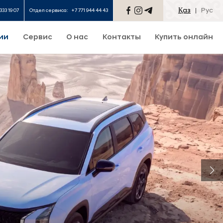
Қаз
Рус
333 19 07
Отдел сервиса:
+7 771 944 44 43
ии
Сервис
О нас
Контакты
Купить онлайн