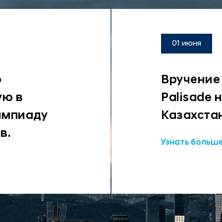
01 июня
o
Вручение
ую в
Palisade 
импиаду
Казахста
в.
Узнать больш