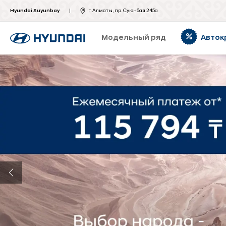
Hyundai Suyunbay
г. Алматы, пр. Суюнбая 245а
Модельный ряд
Авток